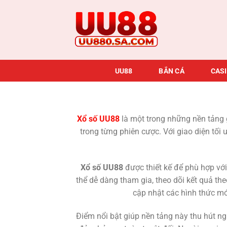
Chuyển
đến
nội
dung
UU88
BẮN CÁ
CAS
Xổ số UU88
là một trong những nền tảng g
trong từng phiên cược. Với giao diện tối
Xổ số UU88
được thiết kế để phù hợp với
thể dễ dàng tham gia, theo dõi kết quả th
cập nhật các hình thức mớ
Điểm nổi bật giúp nền tảng này thu hút ng