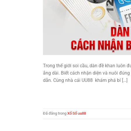
Trong thế giới soi cầu, dàn đề khan luôn 
ắng dài. Biết cách nhận diện và nuôi đúng
dẫn. Cùng nhà cái UU88 khám phá bí […]
Đã đăng trong
Xổ Số uu88