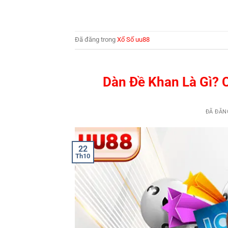
Đã đăng trong
Xổ Số uu88
Dàn Đề Khan Là Gì? 
ĐÃ ĐĂN
22
Th10