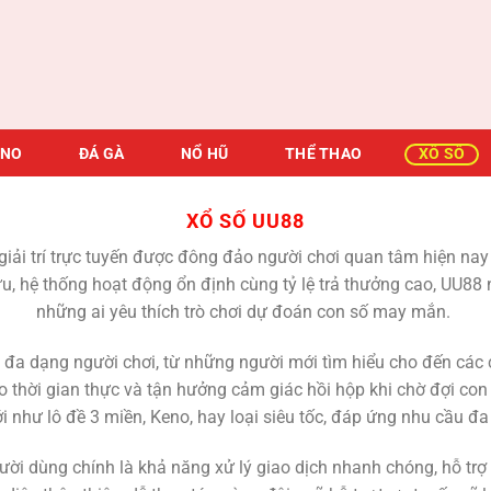
INO
ĐÁ GÀ
NỔ HŨ
THỂ THAO
XỔ SỐ
XỔ SỐ UU88
iải trí trực tuyến được đông đảo người chơi quan tâm hiện nay
 ưu, hệ thống hoạt động ổn định cùng tỷ lệ trả thưởng cao, UU88 
những ai yêu thích trò chơi dự đoán con số may mắn.
 đa dạng người chơi, từ những người mới tìm hiểu cho đến các 
eo thời gian thực và tận hưởng cảm giác hồi hộp khi chờ đợi con 
i như lô đề 3 miền, Keno, hay loại siêu tốc, đáp ứng nhu cầu đ
ười dùng chính là khả năng xử lý giao dịch nhanh chóng, hỗ trợ n