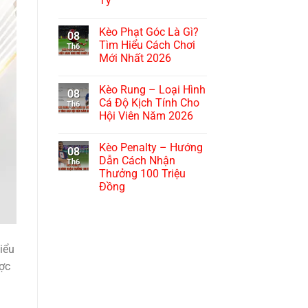
Tỷ
Kèo Phạt Góc Là Gì?
08
Tìm Hiểu Cách Chơi
Th6
Mới Nhất 2026
Kèo Rung – Loại Hình
08
Cá Độ Kịch Tính Cho
Th6
Hội Viên Năm 2026
Kèo Penalty – Hướng
08
Dẫn Cách Nhận
Th6
Thưởng 100 Triệu
Đồng
iểu
ược