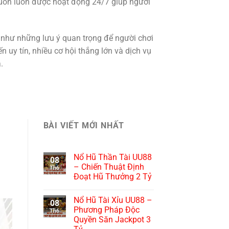
ẽ luôn luôn được hoạt động 24/7 giúp người
g như những lưu ý quan trọng để người chơi
 uy tín, nhiều cơ hội thắng lớn và dịch vụ
.
BÀI VIẾT MỚI NHẤT
Nổ Hũ Thần Tài UU88
08
– Chiến Thuật Định
Th6
Đoạt Hũ Thưởng 2 Tỷ
Nổ Hũ Tài Xỉu UU88 –
08
Phương Pháp Độc
Th6
Quyền Săn Jackpot 3