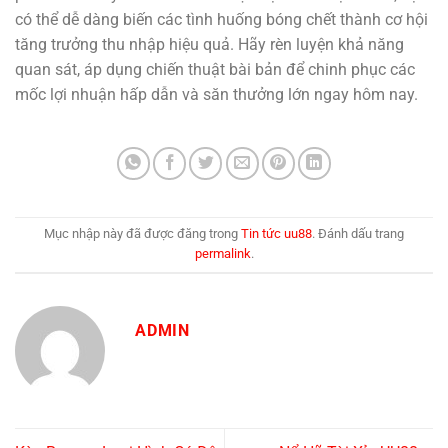
có thể dễ dàng biến các tình huống bóng chết thành cơ hội
tăng trưởng thu nhập hiệu quả. Hãy rèn luyện khả năng
quan sát, áp dụng chiến thuật bài bản để chinh phục các
mốc lợi nhuận hấp dẫn và săn thưởng lớn ngay hôm nay.
Mục nhập này đã được đăng trong
Tin tức uu88
. Đánh dấu trang
permalink
.
ADMIN