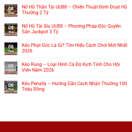
Nổ Hũ Thần Tài UU88 – Chiến Thuật Định Đoạt Hũ
08
Thưởng 2 Tỷ
Th6
Nổ Hũ Tài Xỉu UU88 – Phương Pháp Độc Quyền
08
Săn Jackpot 3 Tỷ
Th6
Kèo Phạt Góc Là Gì? Tìm Hiểu Cách Chơi Mới Nhất
08
2026
Th6
Kèo Rung – Loại Hình Cá Độ Kịch Tính Cho Hội
08
Viên Năm 2026
Th6
Kèo Penalty – Hướng Dẫn Cách Nhận Thưởng 100
08
Triệu Đồng
Th6