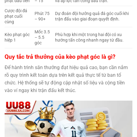
phạt đầu tiên
– 15
và áp lực tấn công đầu trận.
Cược đội đá
Phút 75
Dự đoán đội hưởng quả đá góc cuối khi
phạt cuối
– 90+
trận đấu vào giai đoạn quyết định.
cùng
Mốc 3.5
Kèo phạt góc
Phù hợp khi một trong hai đội có xu
– 5.5
hiệp 1
hướng tấn công nhanh ngay từ đầu.
góc
Quy tắc trả thưởng của kèo phạt góc là gì?
Để hành trình săn thưởng đạt hiệu quả cao, bạn cần nắm
rõ quy trình kết toán dựa trên kết quả thực tế từ ban tổ
chức. Hệ thống sẽ tự động cập nhật số liệu và cộng tiền
vào ví ngay khi trận đấu kết thúc.