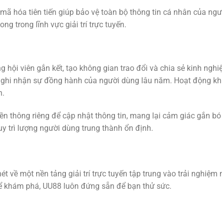
mã hóa tiên tiến giúp bảo vệ toàn bộ thông tin cá nhân của ngư
ng trong lĩnh vực giải trí trực tuyến.
 hội viên gắn kết, tạo không gian trao đổi và chia sẻ kinh nghi
ể ghi nhận sự đồng hành của người dùng lâu năm. Hoạt động kh
n.
yền thông riêng để cập nhật thông tin, mang lại cảm giác gắn b
y trì lượng người dùng trung thành ổn định.
ét về một nền tảng giải trí trực tuyến tập trung vào trải nghiệ
ể khám phá, UU88 luôn đứng sẵn để bạn thử sức.