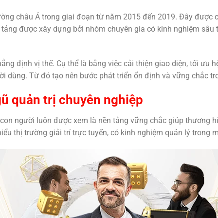
rường châu Á trong giai đoạn từ năm 2015 đến 2019. Đây được cho
ảng được xây dựng bởi nhóm chuyên gia có kinh nghiệm sâu tro
g định vị thế. Cụ thể là bằng việc cải thiện giao diện, tối ưu h
ười dùng. Từ đó tạo nên bước phát triển ổn định và vững chắc tr
gũ quản trị chuyên nghiệp
ố con người luôn được xem là nền tảng vững chắc giúp thương h
ểu thị trường giải trí trực tuyến, có kinh nghiệm quản lý trong 