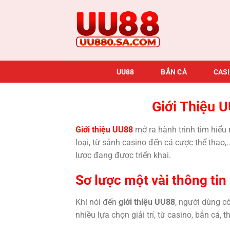
Chuyển
đến
nội
dung
UU88
BẮN CÁ
CAS
Giới Thiệu 
Giới thiệu UU88
mở ra hành trình tìm hiểu 
loại, từ sảnh casino đến cá cược thể thao,
lược đang được triển khai.
Sơ lược một vài thông tin
Khi nói đến
giới thiệu UU88
, người dùng c
nhiều lựa chọn giải trí, từ casino, bắn cá,