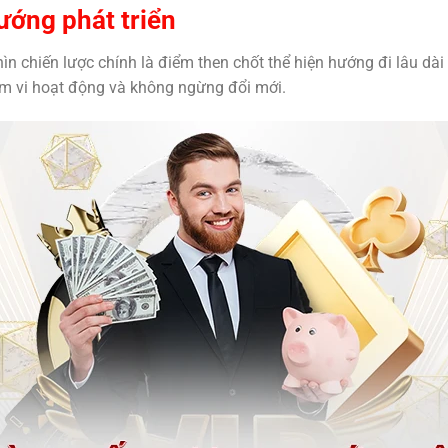
ướng phát triển
hìn chiến lược chính là điểm then chốt thể hiện hướng đi lâu dà
ạm vi hoạt động và không ngừng đổi mới.