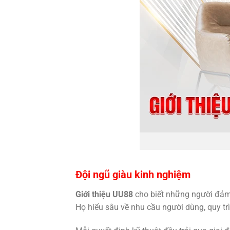
Đội ngũ giàu kinh nghiệm
Giới thiệu UU88
cho biết những người đảm 
Họ hiểu sâu về nhu cầu người dùng, quy tr