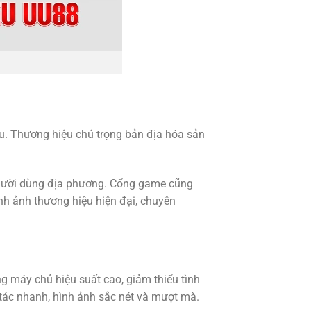
ầu. Thương hiệu chú trọng bản địa hóa sản
 người dùng địa phương. Cổng game cũng
nh ảnh thương hiệu hiện đại, chuyên
g máy chủ hiệu suất cao, giảm thiểu tình
 tác nhanh, hình ảnh sắc nét và mượt mà.