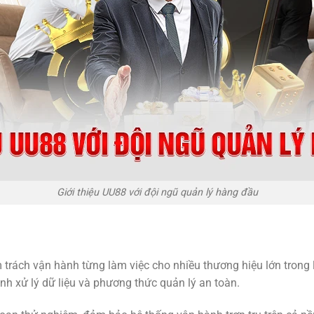
Giới thiệu UU88 với đội ngũ quản lý hàng đầu
trách vận hành từng làm việc cho nhiều thương hiệu lớn trong 
ình xử lý dữ liệu và phương thức quản lý an toàn.