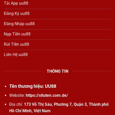
Tải App uu88
Đăng Ký uu88
Đăng Nhập uu88
Nạp Tiền uu88
Rút Tiền uu88
Liên Hệ uu88
THÔNG TIN
Tên thương hiệu: UU88
Website:
https://situten.com.de/
Địa chỉ:
173 Võ Thị Sáu, Phường 7, Quận 3, Thành phố
Hồ Chí Minh, Việt Nam