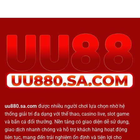
uu880.sa.com
được nhiều người chơi lựa chọn nhờ hệ
thống giải trí đa dạng với thể thao, casino live, slot game
và bắn cá đổi thưởng. Nền tảng có giao diện dễ sử dụng,
giao dịch nhanh chóng và hỗ trợ khách hàng hoạt động
liên tục, mang đến trải nghiệm ổn định và tiện lợi cho