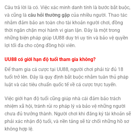
Câu trả lời là có. Việc xác minh danh tính là bước bắt buộc,
và cũng là
câu hỏi thường gặp
của nhiều người. Thao tác
nhằm đảm bảo an toàn cho tài khoản người chơi, đồng
thời ngăn chặn mọi hành vi gian lận. Đây là một trong
những biện pháp giúp UU88 duy trì uy tín và bảo vệ quyền
lợi tối đa cho cộng đồng hội viên.
UU88 có giới hạn độ tuổi tham gia không?
Để tham gia cá cược tại UU88, người chơi phải từ đủ 18
tuổi trở lên. Đây là quy định bắt buộc nhằm tuân thủ pháp
luật và các tiêu chuẩn quốc tế về cá cược trực tuyến.
Việc giới hạn độ tuổi cũng giúp nhà cái đảm bảo trách
nhiệm xã hội, tránh rủi ro pháp lý và bảo vệ những người
chưa đủ trưởng thành. Người chơi khi đăng ký tài khoản sẽ
phải xác nhận độ tuổi, và nền tảng sẽ từ chối những hồ sơ
không hợp lệ.