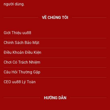
người dùng.
VỀ CHÚNG TÔI
Giới Thiệu uu88
Chính Sách Bảo Mật
Điều Khoản Điều Kiện
Chơi Có Trách Nhiệm
Câu Hỏi Thường Gặp
CEO uu88 Lý Toàn
HƯỚNG DẪN