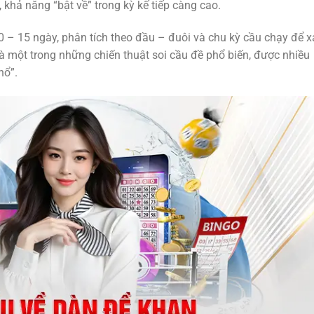
 khả năng “bật về” trong kỳ kế tiếp càng cao.
 – 15 ngày, phân tích theo đầu – đuôi và chu kỳ cầu chạy để x
là một trong những chiến thuật soi cầu đề phổ biến, được nhiều
nổ”.