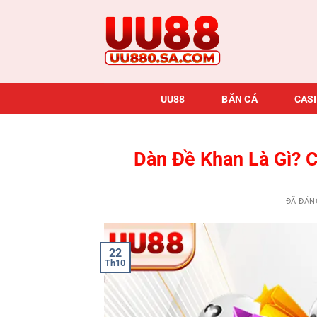
Chuyển
đến
nội
dung
UU88
BẮN CÁ
CAS
Dàn Đề Khan Là Gì? 
ĐÃ ĐĂN
22
Th10