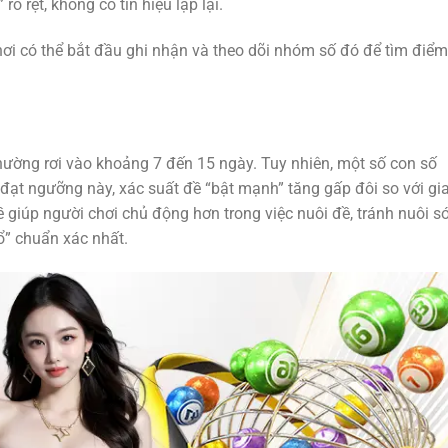
rõ rệt, không có tín hiệu lặp lại.
chơi có thể bắt đầu ghi nhận và theo dõi nhóm số đó để tìm điểm
thường rơi vào khoảng 7 đến 15 ngày. Tuy nhiên, một số con số
i đạt ngưỡng này, xác suất đề “bật mạnh” tăng gấp đôi so với gia
 giúp người chơi chủ động hơn trong việc nuôi đề, tránh nuôi 
ổ” chuẩn xác nhất.