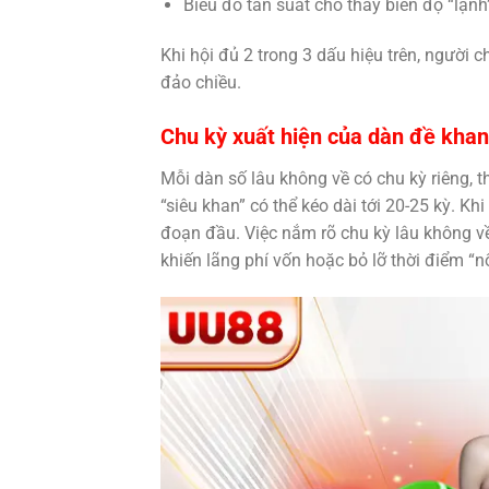
Biểu đồ tần suất cho thấy biên độ “lạnh” 
Khi hội đủ 2 trong 3 dấu hiệu trên, người 
đảo chiều.
Chu kỳ xuất hiện của dàn đề khan
Mỗi dàn số lâu không về có chu kỳ riêng, 
“siêu khan” có thể kéo dài tới 20-25 kỳ. Kh
đoạn đầu. Việc nắm rõ chu kỳ lâu không về
khiến lãng phí vốn hoặc bỏ lỡ thời điểm “n