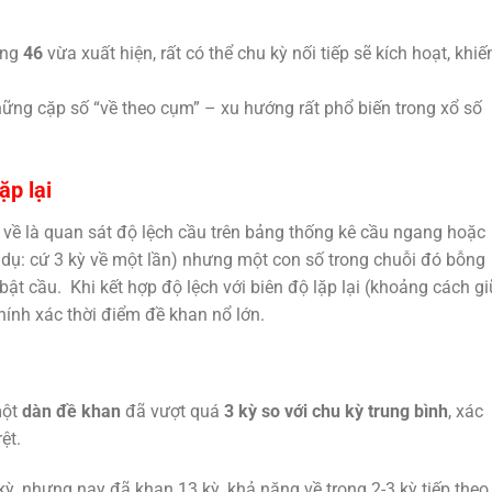
ưng
46
vừa xuất hiện, rất có thể chu kỳ nối tiếp sẽ kích hoạt, khiế
ững cặp số “về theo cụm” – xu hướng rất phổ biến trong xổ số
ặp lại
 về là quan sát độ lệch cầu trên bảng thống kê cầu ngang hoặc
 dụ: cứ 3 kỳ về một lần) nhưng một con số trong chuỗi đó bỗng
bật cầu. Khi kết hợp độ lệch với biên độ lặp lại (khoảng cách g
hính xác thời điểm đề khan nổ lớn.
một
dàn đề khan
đã vượt quá
3 kỳ so với chu kỳ trung bình
, xác
ệt.
kỳ, nhưng nay đã khan 13 kỳ, khả năng về trong 2-3 kỳ tiếp theo 