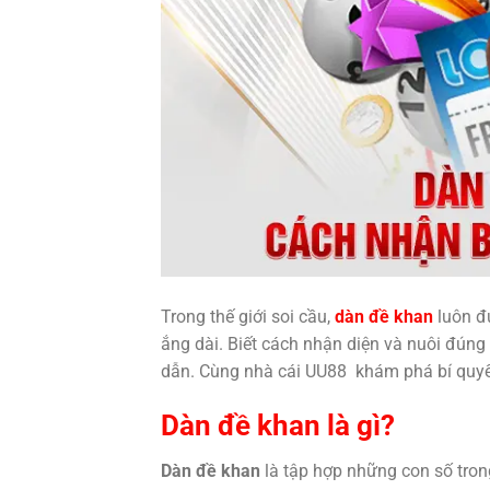
Trong thế giới soi cầu,
dàn đề khan
luôn đ
ắng dài. Biết cách nhận diện và nuôi đúng
dẫn. Cùng nhà cái UU88 khám phá bí quyết
Dàn đề khan là gì?
Dàn đề khan
là tập hợp những con số tron