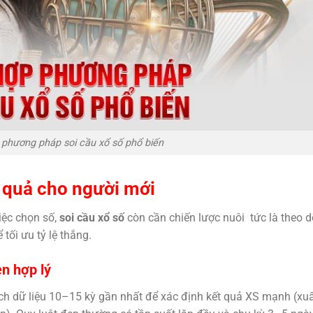
phương pháp soi cầu xổ số phổ biến
u quả cho người mới
việc chọn số,
soi cầu xổ số
còn cần chiến lược nuôi tức là theo d
 tối ưu tỷ lệ thắng.
ền hợp lý
ích dữ liệu 10–15 kỳ gần nhất để xác định kết quả XS mạnh (xu