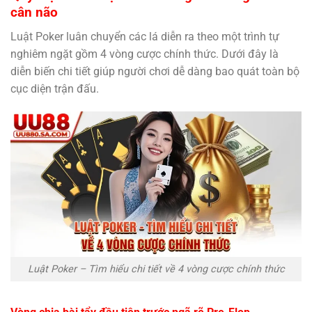
cân não
Luật Poker luân chuyển các lá diễn ra theo một trình tự
nghiêm ngặt gồm 4 vòng cược chính thức. Dưới đây là
diễn biến chi tiết giúp người chơi dễ dàng bao quát toàn bộ
cục diện trận đấu.
Luật Poker – Tìm hiểu chi tiết về 4 vòng cược chính thức