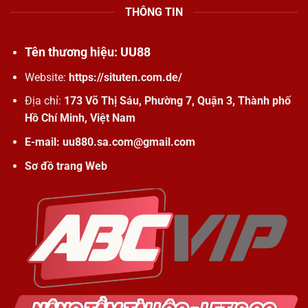
THÔNG TIN
Tên thương hiệu: UU88
Website:
https://situten.com.de/
Địa chỉ:
173 Võ Thị Sáu, Phường 7, Quận 3, Thành phố
Hồ Chí Minh, Việt Nam
E-mail:
uu880.sa.com@gmail.com
Sơ đồ trang Web