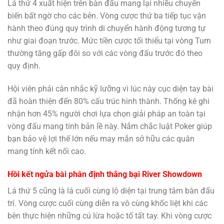
Lá thứ 4 xuất hiện trên bàn đấu mang lại nhiều chuyển
biến bất ngờ cho các bên. Vòng cược thứ ba tiếp tục vận
hành theo đúng quy trình di chuyển hành động tương tự
như giai đoạn trước. Mức tiền cược tối thiểu tại vòng Turn
thường tăng gấp đôi so với các vòng đấu trước đó theo
quy định.
Hội viên phải cân nhắc kỹ lưỡng vì lúc này cục diện tay bài
đã hoàn thiện đến 80% cấu trúc hình thành. Thống kê ghi
nhận hơn 45% người chơi lựa chọn giải pháp an toàn tại
vòng đấu mang tính bản lề này. Nắm chắc luật Poker giúp
bạn bảo vệ lợi thế lớn nếu may mắn sở hữu các quân
mang tính kết nối cao.
Hồi kết ngửa bài phân định thắng bại River Showdown
Lá thứ 5 cũng là lá cuối cùng lộ diện tại trung tâm bàn đấu
trí. Vòng cược cuối cùng diễn ra vô cùng khốc liệt khi các
bên thực hiện những cú lừa hoặc tố tất tay. Khi vòng cược