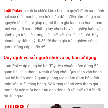
Luật Poker
chính là chiếc kim chỉ nam quyết định sự thành
bại của mỗi mảnh ghép trên bàn đấu. Việc nắm lòng các
nguyên tắc cốt lõi giúp người tham gia làm chủ hoàn toàn
mọi vòng tố cược. Những tay chơi chuyên nghiệp luôn vận
hành dựa trên nền tảng hiểu biết về các liên kết bài. Hãy
nhanh tay đăng ký UU88 để tham gia trải nghiệm sảnh
game đẳng cấp quốc tế!
Quy định về số người chơi và bộ bài sử dụng
Luật Poker áp dụng bộ bài Tây tiêu chuẩn gồm đúng 52
quân bài chia thành 4 chất đồng chất. Quy trình vận hành
loại bỏ hoàn toàn 2 quân phăng teo nhằm đảm bảo tính
toán xác suất công bằng. Số lượng thành viên tham gia
tranh tài trên một bàn đấu dao động từ tối thiểu 2 đến tối
đa 10 người.