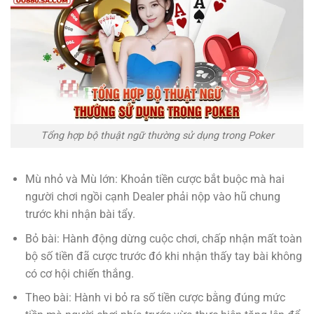
Tổng hợp bộ thuật ngữ thường sử dụng trong Poker
Mù nhỏ và Mù lớn: Khoản tiền cược bắt buộc mà hai
người chơi ngồi cạnh Dealer phải nộp vào hũ chung
trước khi nhận bài tẩy.
Bỏ bài: Hành động dừng cuộc chơi, chấp nhận mất toàn
bộ số tiền đã cược trước đó khi nhận thấy tay bài không
có cơ hội chiến thắng.
Theo bài: Hành vi bỏ ra số tiền cược bằng đúng mức