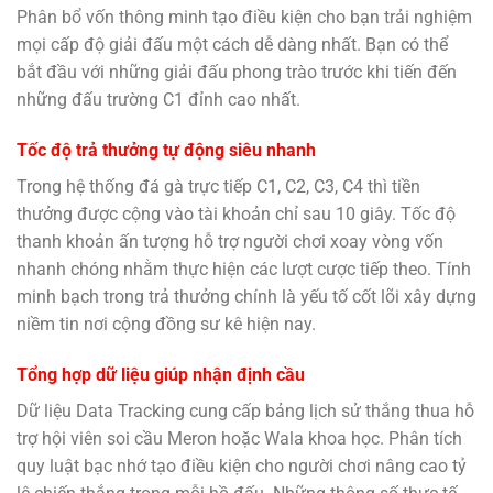
Phân bổ vốn thông minh tạo điều kiện cho bạn trải nghiệm
mọi cấp độ giải đấu một cách dễ dàng nhất. Bạn có thể
bắt đầu với những giải đấu phong trào trước khi tiến đến
những đấu trường C1 đỉnh cao nhất.
Tốc độ trả thưởng tự động siêu nhanh
Trong hệ thống đá gà trực tiếp C1, C2, C3, C4 thì tiền
thưởng được cộng vào tài khoản chỉ sau 10 giây. Tốc độ
thanh khoản ấn tượng hỗ trợ người chơi xoay vòng vốn
nhanh chóng nhằm thực hiện các lượt cược tiếp theo. Tính
minh bạch trong trả thưởng chính là yếu tố cốt lõi xây dựng
niềm tin nơi cộng đồng sư kê hiện nay.
Tổng hợp dữ liệu giúp nhận định cầu
Dữ liệu Data Tracking cung cấp bảng lịch sử thắng thua hỗ
trợ hội viên soi cầu Meron hoặc Wala khoa học. Phân tích
quy luật bạc nhớ tạo điều kiện cho người chơi nâng cao tỷ