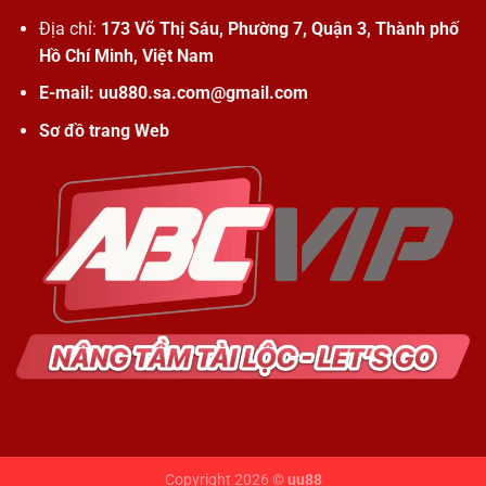
Địa chỉ:
173 Võ Thị Sáu, Phường 7, Quận 3, Thành phố
Hồ Chí Minh, Việt Nam
E-mail:
uu880.sa.com@gmail.com
Sơ đồ trang Web
Copyright 2026 ©
uu88