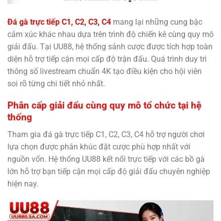
Đá gà trực tiếp C1, C2, C3, C4
mang lại những cung bậc
cảm xúc khác nhau dựa trên trình độ chiến kê cùng quy mô
giải đấu. Tại UU88, hệ thống sảnh cược được tích hợp toàn
diện hỗ trợ tiếp cận mọi cấp độ trận đấu. Quá trình duy trì
thông số livestream chuẩn 4K tạo điều kiện cho hội viên
soi rõ từng chi tiết nhỏ nhất.
Phân cấp giải đấu cùng quy mô tổ chức tại hệ
thống
Tham gia đá gà trực tiếp C1, C2, C3, C4 hỗ trợ người chơi
lựa chọn được phân khúc đặt cược phù hợp nhất với
nguồn vốn. Hệ thống UU88 kết nối trực tiếp với các bồ gà
lớn hỗ trợ bạn tiếp cận mọi cấp độ giải đấu chuyên nghiệp
hiện nay.