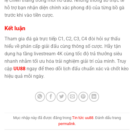
lệ chiến thắng trong mỗi hồ đấu. Những thông số thực tế
hỗ trợ bạn nhận diện chính xác phong độ của từng bồ gà
trước khi vào tiền cược.
Kết luận
Tham gia đá gà trực tiếp C1, C2, C3, C4 đòi hỏi sự thấu
hiểu về phân cấp giải đấu cùng thông số cược. Hãy tận
dụng hạ tầng livestream 4K cùng tốc độ trả thưởng siêu
nhanh nhằm tối ưu hóa trải nghiệm giải trí của mình. Truy
cập
UU88
ngay để theo dõi lịch đấu chuẩn xác và chốt kèo
hiệu quả mỗi ngày.
Mục nhập này đã được đăng trong
Tin tức uu88
. Đánh dấu trang
permalink
.