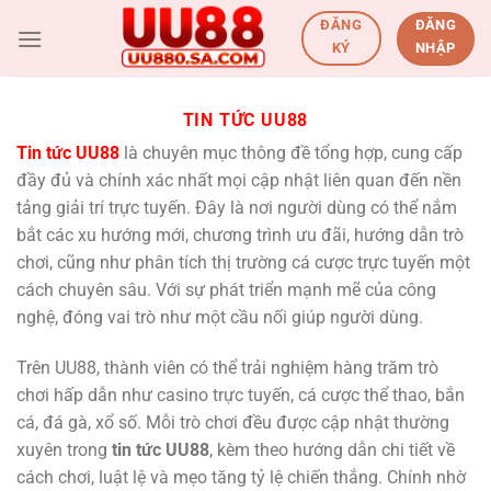
Chuyển
ĐĂNG
ĐĂNG
đến
NHẬP
KÝ
nội
dung
TIN TỨC UU88
Tin tức UU88
là chuyên mục thông đề tổng hợp, cung cấp
đầy đủ và chính xác nhất mọi cập nhật liên quan đến nền
tảng giải trí trực tuyến. Đây là nơi người dùng có thể nắm
bắt các xu hướng mới, chương trình ưu đãi, hướng dẫn trò
chơi, cũng như phân tích thị trường cá cược trực tuyến một
cách chuyên sâu. Với sự phát triển mạnh mẽ của công
nghệ, đóng vai trò như một cầu nối giúp người dùng.
Trên UU88, thành viên có thể trải nghiệm hàng trăm trò
chơi hấp dẫn như casino trực tuyến, cá cược thể thao, bắn
cá, đá gà, xổ số. Mỗi trò chơi đều được cập nhật thường
xuyên trong
tin tức UU88
, kèm theo hướng dẫn chi tiết về
cách chơi, luật lệ và mẹo tăng tỷ lệ chiến thắng. Chính nhờ