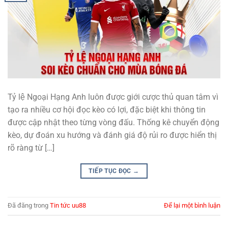
Tỷ lệ Ngoại Hạng Anh luôn được giới cược thủ quan tâm vì
tạo ra nhiều cơ hội đọc kèo có lợi, đặc biệt khi thông tin
được cập nhật theo từng vòng đấu. Thống kê chuyển động
kèo, dự đoán xu hướng và đánh giá độ rủi ro được hiển thị
rõ ràng từ […]
TIẾP TỤC ĐỌC
→
Đã đăng trong
Tin tức uu88
Để lại một bình luận