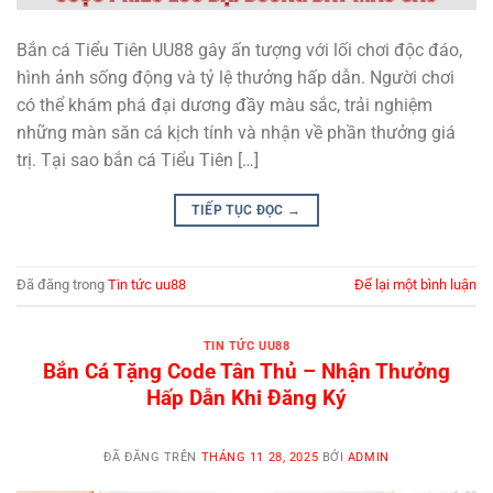
Bắn cá Tiểu Tiên UU88 gây ấn tượng với lối chơi độc đáo,
hình ảnh sống động và tỷ lệ thưởng hấp dẫn. Người chơi
có thể khám phá đại dương đầy màu sắc, trải nghiệm
những màn săn cá kịch tính và nhận về phần thưởng giá
trị. Tại sao bắn cá Tiểu Tiên […]
TIẾP TỤC ĐỌC
→
Đã đăng trong
Tin tức uu88
Để lại một bình luận
TIN TỨC UU88
Bắn Cá Tặng Code Tân Thủ – Nhận Thưởng
Hấp Dẫn Khi Đăng Ký
ĐÃ ĐĂNG TRÊN
THÁNG 11 28, 2025
BỞI
ADMIN