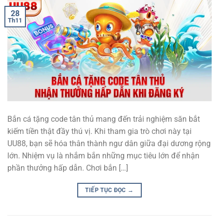
28
Th11
Bắn cá tặng code tân thủ mang đến trải nghiệm săn bắt
kiếm tiền thật đầy thú vị. Khi tham gia trò chơi này tại
UU88, bạn sẽ hóa thân thành ngư dân giữa đại dương rộng
lớn. Nhiệm vụ là nhắm bắn những mục tiêu lớn để nhận
phần thưởng hấp dẫn. Chơi bắn […]
TIẾP TỤC ĐỌC
→