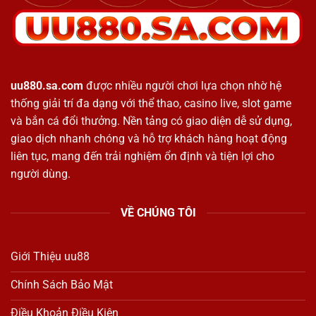
uu880.sa.com
được nhiều người chơi lựa chọn nhờ hệ
thống giải trí đa dạng với thể thao, casino live, slot game
và bắn cá đổi thưởng. Nền tảng có giao diện dễ sử dụng,
giao dịch nhanh chóng và hỗ trợ khách hàng hoạt động
liên tục, mang đến trải nghiệm ổn định và tiện lợi cho
người dùng.
VỀ CHÚNG TÔI
Giới Thiệu uu88
Chính Sách Bảo Mật
Điều Khoản Điều Kiện