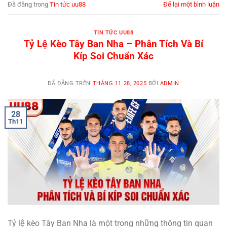
Đã đăng trong
Tin tức uu88
Để lại một bình luận
TIN TỨC UU88
Tỷ Lệ Kèo Tây Ban Nha – Phân Tích Và Bí
Kíp Soi Chuẩn Xác
ĐÃ ĐĂNG TRÊN
THÁNG 11 28, 2025
BỞI
ADMIN
28
Th11
Tỷ lệ kèo Tây Ban Nha là một trong những thông tin quan