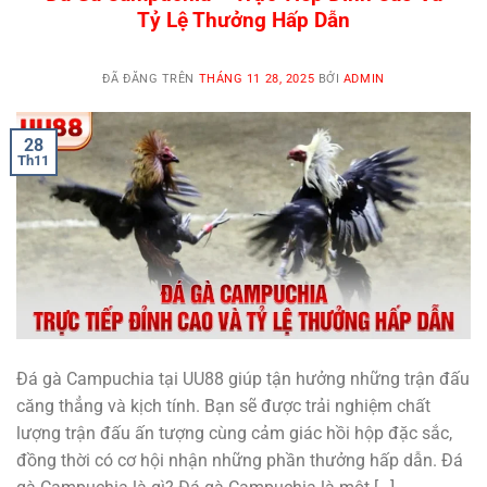
Tỷ Lệ Thưởng Hấp Dẫn
ĐÃ ĐĂNG TRÊN
THÁNG 11 28, 2025
BỞI
ADMIN
28
Th11
Đá gà Campuchia tại UU88 giúp tận hưởng những trận đấu
căng thẳng và kịch tính. Bạn sẽ được trải nghiệm chất
lượng trận đấu ấn tượng cùng cảm giác hồi hộp đặc sắc,
đồng thời có cơ hội nhận những phần thưởng hấp dẫn. Đá