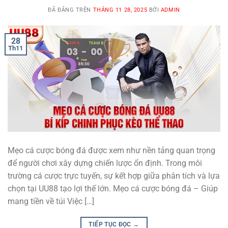
ĐÃ ĐĂNG TRÊN
THÁNG 11 28, 2025
BỞI
ADMIN
28
Th11
Mẹo cá cược bóng đá được xem như nền tảng quan trọng
để người chơi xây dựng chiến lược ổn định. Trong môi
trường cá cược trực tuyến, sự kết hợp giữa phân tích và lựa
chọn tại UU88 tạo lợi thế lớn. Mẹo cá cược bóng đá – Giúp
mang tiền về túi Việc […]
TIẾP TỤC ĐỌC
→