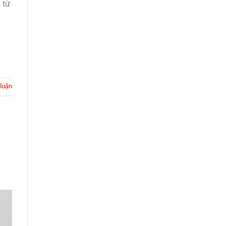
 từ
 luận