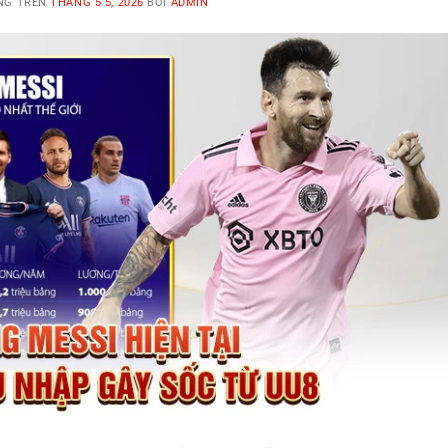
NG TRÊN
THÁNG 5 5, 2026
BỞI
ADMIN