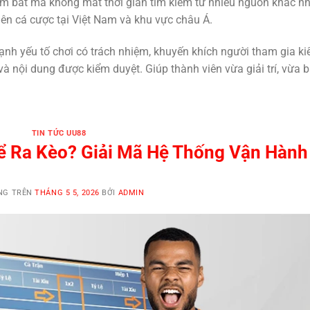
 bắt mà không mất thời gian tìm kiếm từ nhiều nguồn khác nh
ên cá cược tại Việt Nam và khu vực châu Á.
nh yếu tố chơi có trách nhiệm, khuyến khích người tham gia kiể
 và nội dung được kiểm duyệt. Giúp thành viên vừa giải trí, vừa
TIN TỨC UU88
ể Ra Kèo? Giải Mã Hệ Thống Vận Hành
NG TRÊN
THÁNG 5 5, 2026
BỞI
ADMIN