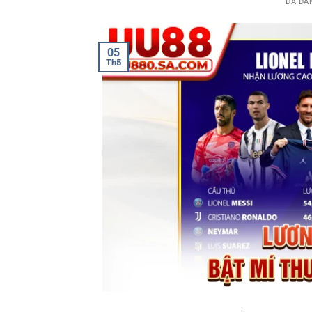
ĐÃ ĐĂ
05
Th5