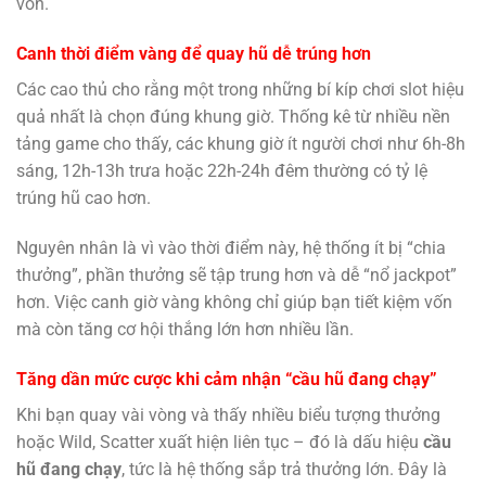
vốn.
Canh thời điểm vàng để quay hũ dễ trúng hơn
Các cao thủ cho rằng một trong những bí kíp chơi slot hiệu
quả nhất là chọn đúng khung giờ. Thống kê từ nhiều nền
tảng game cho thấy, các khung giờ ít người chơi như 6h-8h
sáng, 12h-13h trưa hoặc 22h-24h đêm thường có tỷ lệ
trúng hũ cao hơn.
Nguyên nhân là vì vào thời điểm này, hệ thống ít bị “chia
thưởng”, phần thưởng sẽ tập trung hơn và dễ “nổ jackpot”
hơn. Việc canh giờ vàng không chỉ giúp bạn tiết kiệm vốn
mà còn tăng cơ hội thắng lớn hơn nhiều lần.
Tăng dần mức cược khi cảm nhận “cầu hũ đang chạy”
Khi bạn quay vài vòng và thấy nhiều biểu tượng thưởng
hoặc Wild, Scatter xuất hiện liên tục – đó là dấu hiệu
cầu
hũ đang chạy
, tức là hệ thống sắp trả thưởng lớn. Đây là