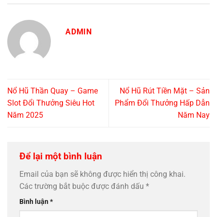
ADMIN
Nổ Hũ Thần Quay – Game
Nổ Hũ Rút Tiền Mặt – Sản
Slot Đổi Thưởng Siêu Hot
Phẩm Đổi Thưởng Hấp Dẫn
Năm 2025
Năm Nay
Để lại một bình luận
Email của bạn sẽ không được hiển thị công khai.
Các trường bắt buộc được đánh dấu
*
Bình luận
*