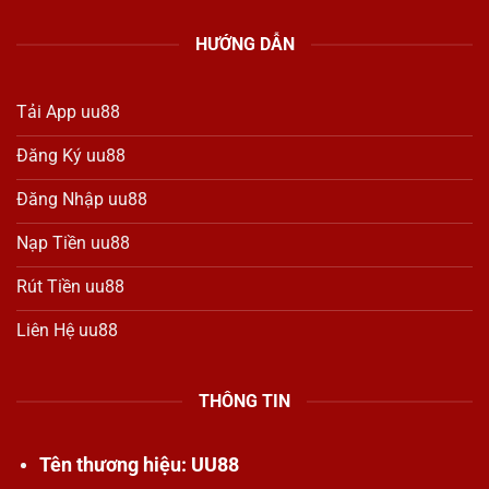
HƯỚNG DẪN
Tải App uu88
Đăng Ký uu88
Đăng Nhập uu88
Nạp Tiền uu88
Rút Tiền uu88
Liên Hệ uu88
THÔNG TIN
Tên thương hiệu: UU88