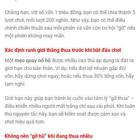
Chẳng hạn, với số vốn 1 triệu đồng, bạn có thể chia thành 5
lượt chơi, mỗi lượt 200 nghìn. Như vậy, bạn có thể điều
chỉnh chiến thuật sau mỗi phiên và vẫn còn cơ hội “gỡ” nếu
một phiên không may mắn.
Xác định ranh giới thắng thua trước khi bắt đầu chơi
Một
mẹo quay nổ hũ
được nhiều cao thủ áp dụng là đặt ra
giới hạn cho bản thân. Ví dụ: nếu đạt lợi nhuận gấp đôi
vốn, hãy dừng chơi ngay; hoặc nếu thua 30% tổng vốn, hãy
tạm nghỉ.
Giới hạn này giúp bạn tránh bị cuốn vào tâm lý “gỡ thua” –
điều khiến nhiều người mất trắng chỉ sau vài phút. Khi tuân
thủ nguyên tắc này, bạn sẽ kiểm soát được cảm xúc và
chơi hiệu quả hơn.
Không nên “gỡ hũ” khi đang thua nhiều