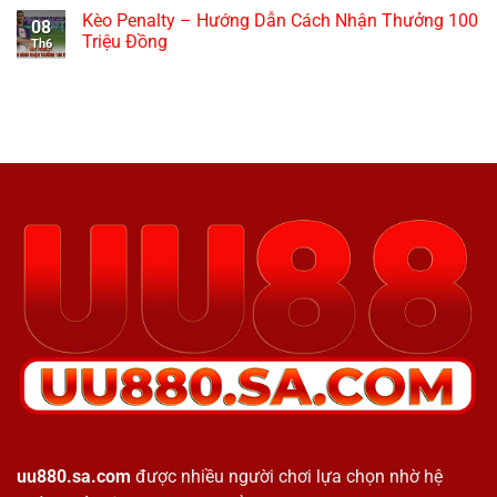
Kèo Penalty – Hướng Dẫn Cách Nhận Thưởng 100
08
Triệu Đồng
Th6
uu880.sa.com
được nhiều người chơi lựa chọn nhờ hệ