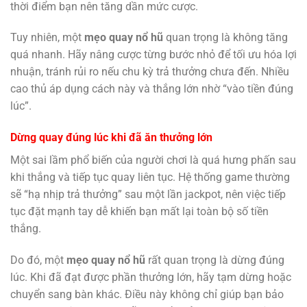
thời điểm bạn nên tăng dần mức cược.
Tuy nhiên, một
mẹo quay nổ hũ
quan trọng là không tăng
quá nhanh. Hãy nâng cược từng bước nhỏ để tối ưu hóa lợi
nhuận, tránh rủi ro nếu chu kỳ trả thưởng chưa đến. Nhiều
cao thủ áp dụng cách này và thắng lớn nhờ “vào tiền đúng
lúc”.
Dừng quay đúng lúc khi đã ăn thưởng lớn
Một sai lầm phổ biến của người chơi là quá hưng phấn sau
khi thắng và tiếp tục quay liên tục. Hệ thống game thường
sẽ “hạ nhịp trả thưởng” sau một lần jackpot, nên việc tiếp
tục đặt mạnh tay dễ khiến bạn mất lại toàn bộ số tiền
thắng.
Do đó, một
mẹo quay nổ hũ
rất quan trọng là dừng đúng
lúc. Khi đã đạt được phần thưởng lớn, hãy tạm dừng hoặc
chuyển sang bàn khác. Điều này không chỉ giúp bạn bảo