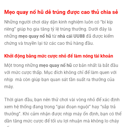
Mẹo quay nổ hũ dễ trúng được cao thủ chia sẻ
Những người chơi dày dặn kinh nghiệm luôn có “bí kíp
riêng” giúp họ gia tăng tỷ lệ trúng thưởng. Dưới đây là
những
mẹo quay nổ hũ
từ
nhà cái UU88
đã được kiểm
chứng và truyền lại từ các cao thủ hàng đầu.
Khởi động bằng mức cược nhỏ để làm nóng tài khoản
Một trong những
mẹo quay nổ hũ
cơ bản nhất là bắt đầu
với mức cược thấp. Mục đích không chỉ để làm quen với
nhịp mà còn giúp bạn quan sát tần suất ra thưởng của
máy.
Thời gian đầu, bạn nên thử chơi vài vòng nhỏ để xác định
xem hệ thống đang trong “giai đoạn nguội” hay “sắp trả
thưởng”. Khi cảm nhận được nhịp máy ổn định, bạn có thể
dần tăng mức cược để tối ưu lợi nhuận mà không lo cháy