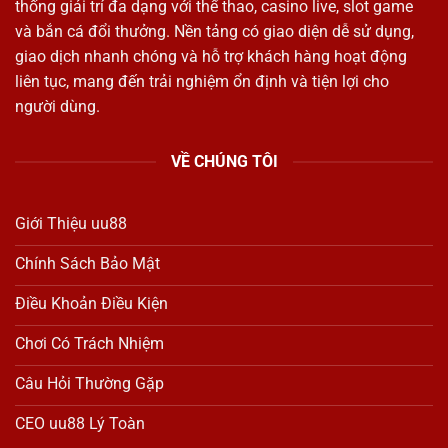
thống giải trí đa dạng với thể thao, casino live, slot game
và bắn cá đổi thưởng. Nền tảng có giao diện dễ sử dụng,
giao dịch nhanh chóng và hỗ trợ khách hàng hoạt động
liên tục, mang đến trải nghiệm ổn định và tiện lợi cho
người dùng.
VỀ CHÚNG TÔI
Giới Thiệu uu88
Chính Sách Bảo Mật
Điều Khoản Điều Kiện
Chơi Có Trách Nhiệm
Câu Hỏi Thường Gặp
CEO uu88 Lý Toàn