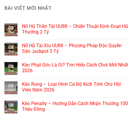
BÀI VIẾT MỚI NHẤT
Nổ Hũ Thần Tài UU88 – Chiến Thuật Định Đoạt Hũ
08
Thưởng 2 Tỷ
Th6
Nổ Hũ Tài Xỉu UU88 – Phương Pháp Độc Quyền
08
Săn Jackpot 3 Tỷ
Th6
Kèo Phạt Góc Là Gì? Tìm Hiểu Cách Chơi Mới Nhất
08
2026
Th6
Kèo Rung – Loại Hình Cá Độ Kịch Tính Cho Hội
08
Viên Năm 2026
Th6
Kèo Penalty – Hướng Dẫn Cách Nhận Thưởng 100
08
Triệu Đồng
Th6