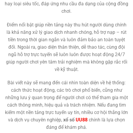
hay loại siêu tốc, đáp ứng nhu cầu đa dạng của cộng đồng
chơi.
Điểm nổi bật giúp nền tảng này thu hút người dùng chính
là khả năng xử lý giao dịch nhanh chóng, hỗ trợ nạp – rút
tiền trong thời gian ngắn và luôn đảm bảo an toàn tuyệt
đối. Ngoài ra, giao diện thân thiện, dễ thao tác, cùng đội
ngũ hỗ trợ trực tuyến sẽ luôn luôn được hoạt động 24/7
giúp người chơi yên tâm trải nghiệm mà không gặp rắc rối
về kỹ thuật.
Bài viết này sẽ mang đến cái nhìn toàn diện về hệ thống:
cách thức hoạt động, các trò chơi phổ biến, cũng như
những lưu ý quan trọng để người chơi có thể tham gia một
cách thông minh, hiệu quả và trách nhiệm. Nếu đang tìm
kiếm một nền tảng trực tuyến uy tín, nhiều cơ hội thắng lớn
và dịch vụ chuyên nghiệp,
xổ số
UU88
chính là lựa chọn
đáng để khám phá.