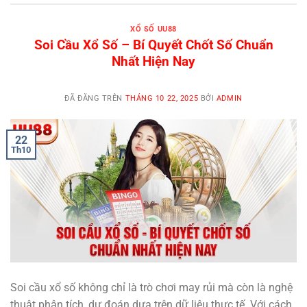
XỔ SỐ UU88
Soi Cầu Xổ Số – Bí Quyết Chốt Số Chuẩn
Nhất Hiện Nay
ĐÃ ĐĂNG TRÊN
THÁNG 10 22, 2025
BỞI
ADMIN
22
Th10
Soi cầu xổ số không chỉ là trò chơi may rủi mà còn là nghệ
thuật phân tích, dự đoán dựa trên dữ liệu thực tế. Với cách